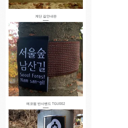
계단 길안내판
에코펌 반사밴드 TGU002