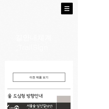
길안내체계
_TrailSign
이전 제품 보기