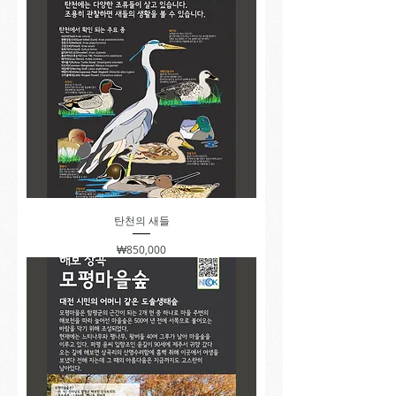
탄천의 새들
가격
₩850,000