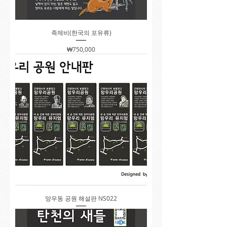
족제비(한국의 포유류)
가격
₩750,000
망우동 공원 해설판 NS022