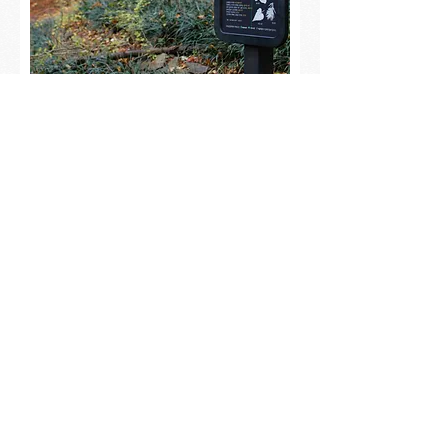
NS1001 나무는신숲은신전 450*600