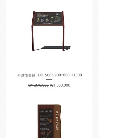
자연해설판 _OD_S005 900*600 H1300
일반가
할인가
₩1,870,000
₩1,500,000