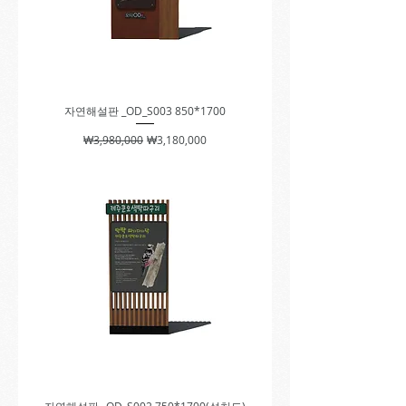
자연해설판 _OD_S003 850*1700
일반가
할인가
₩3,980,000
₩3,180,000