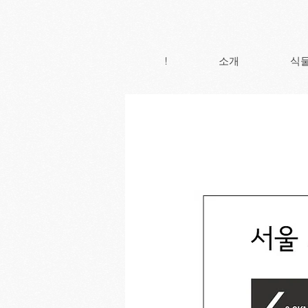
!
소개
식