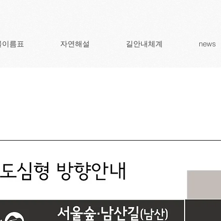
물이름표
자연해설
길안내체계
news