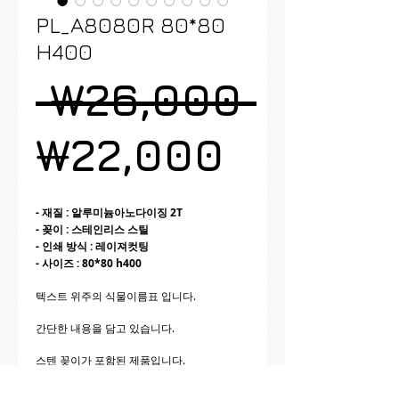
PL_A8080R 80*80
H400
일
 ₩26,000 
할
반
₩22,000
인
가
- 재질 : 알루미늄아노다이징 2T
- 꽂이 : 스테인리스 스틸
가
- 인쇄 방식 : 레이져컷팅
- 사이즈 : 80*80 h400
텍스트 위주의 식물이름표 입니다.
간단한 내용을 담고 있습니다.
스텐 꽂이가 포함된 제품입니다.
수량에 따라 할인이 가능합니다.