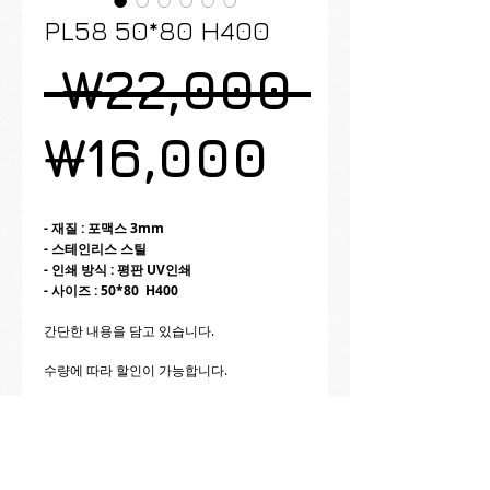
PL58 50*80 H400
일
 ₩22,000 
할
반
₩16,000
인
가
- 재질 : 포맥스 3mm
- 스테인리스 스틸
가
- 인쇄 방식 : 평판 UV인쇄
- 사이즈 : 50*80 H400
간단한 내용을 담고 있습니다.
수량에 따라 할인이 가능합니다.
제품 구성은 꽂이 1ea, 식물이름표 1ea 입니
다.
10개 이상 주문 (주문전 상담 요망)